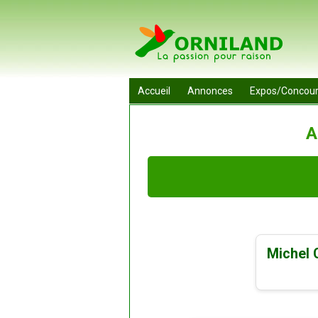
Accueil
Annonces
Expos/Concou
A
Michel