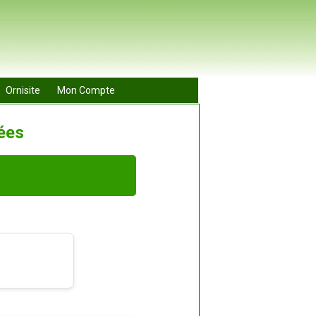
Ornisite
Mon Compte
ées