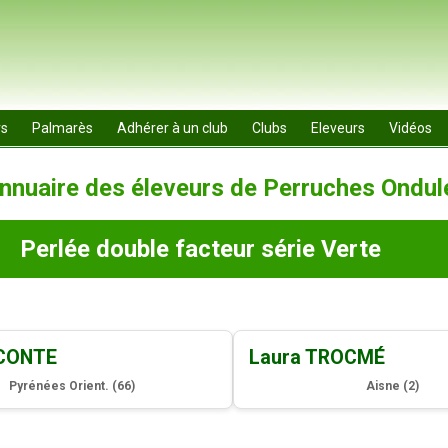
rs
Palmarès
Adhérer à un club
Clubs
Eleveurs
Vidéos
nnuaire des éleveurs de Perruches Ondul
Perlée double facteur série Verte
 CONTE
Laura TROCMÉ
Pyrénées Orient. (
66
)
Aisne (
2
)