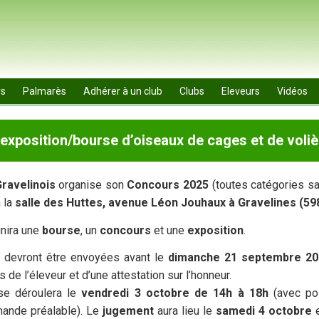
rs
Palmarès
Adhérer à un club
Clubs
Eleveurs
Vidéos
exposition/bourse d’oiseaux de cages et de voliè
ravelinois
organise son
Concours 2025
(toutes catégories sa
à la
salle des Huttes, avenue Léon Jouhaux à Gravelines (59
nira une
bourse
, un
concours
et une
exposition
.
s devront être envoyées avant le
dimanche 21 septembre 20
de l’éleveur et d’une attestation sur l’honneur.
e déroulera le
vendredi 3 octobre de 14h à 18h
(avec pos
ande préalable). Le
jugement
aura lieu le
samedi 4 octobre
e