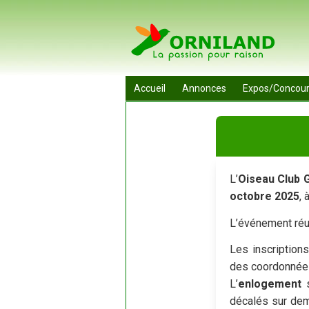
Accueil
Annonces
Expos/Concou
L’
Oiseau Club G
octobre 2025
, 
L’événement réu
Les inscription
des coordonnées 
L’
enlogement
s
décalés sur dem