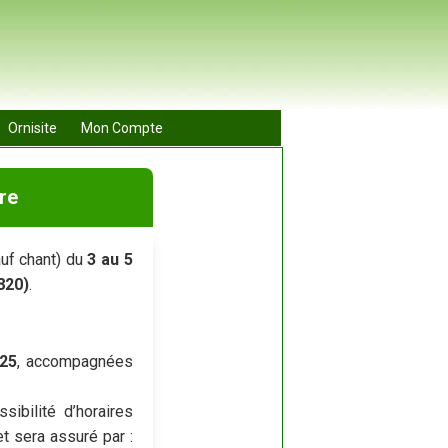
Ornisite
Mon Compte
re
uf chant) du
3 au 5
820)
.
25
, accompagnées
sibilité d’horaires
t sera assuré par :