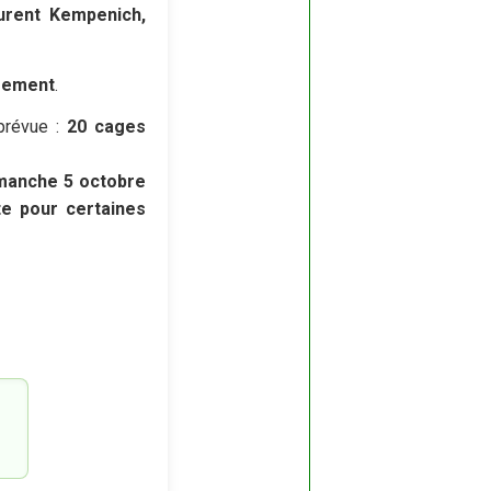
urent Kempenich,
gement
.
prévue :
20 cages
manche 5 octobre
te pour certaines