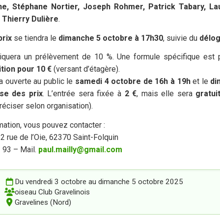
ne, Stéphane Nortier, Joseph Rohmer, Patrick Tabary, La
 Thierry Dulière
.
rix
se tiendra le
dimanche 5 octobre à 17h30
, suivie du
délo
iquera un prélèvement de 10 %. Une formule spécifique est 
tion pour 10 €
(versant d’étagère).
a ouverte au public le
samedi 4 octobre de 16h à 19h
et le
di
ise des prix
. L’entrée sera fixée à
2 €
, mais elle sera
gratui
réciser selon organisation).
mation, vous pouvez contacter :
 rue de l’Oie, 62370 Saint-Folquin
 93 – Mail.
paul.mailly@gmail.com
Du vendredi 3 octobre au dimanche 5 octobre 2025
oiseau Club Gravelinois
Gravelines (Nord)