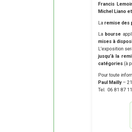
Francis Lemoi
Michel Liano et
La
remise des p
La
bourse
appl
mises à disposi
L’exposition ser
jusqu’à la rem
catégories
(à p
Pour toute infor
Paul Mailly
– 212
Tel. 06 81 87 11