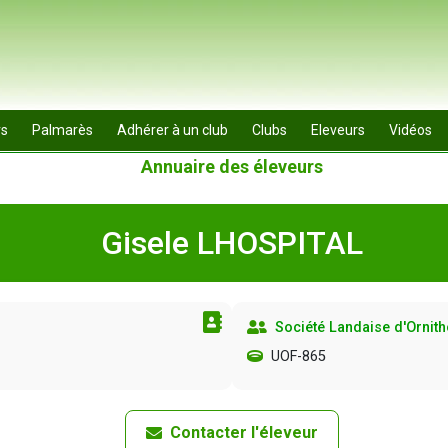
rs
Palmarès
Adhérer à un club
Clubs
Eleveurs
Vidéos
Annuaire des éleveurs
Gisele LHOSPITAL
Société Landaise d'Ornith
UOF-865
Contacter l'éleveur