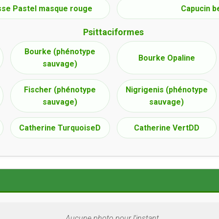
sse Pastel masque rouge
Capucin b
Psittaciformes
Bourke (phénotype
Bourke Opaline
sauvage)
Fischer (phénotype
Nigrigenis (phénotype
sauvage)
sauvage)
Catherine TurquoiseD
Catherine VertDD
Aucune photo pour l’instant.